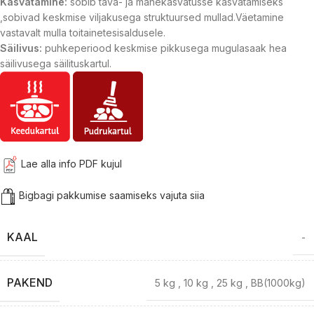
Kasvatamine:
sobib tava- ja mahekasvatusse kasvatamiseks
,sobivad keskmise viljakusega struktuursed mullad.Väetamine
vastavalt mulla toitainetesisaldusele.
Säilivus:
puhkeperiood keskmise pikkusega mugulasaak hea
säilivusega säilituskartul.
Lae alla info PDF kujul
Bigbagi pakkumise saamiseks vajuta siia
KAAL
-
PAKEND
5 kg
,
10 kg
,
25 kg
,
BB(1000kg)