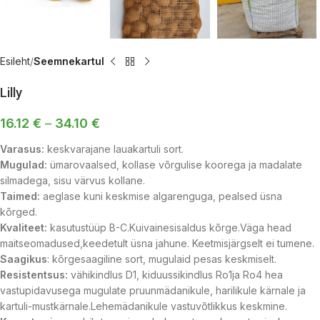
Esileht
Seemnekartul
Lilly
16.12
€
–
34.10
€
Varasus:
keskvarajane lauakartuli sort.
Mugulad:
ümarovaalsed, kollase võrgulise koorega ja madalate
silmadega, sisu värvus kollane.
Taimed:
aeglase kuni keskmise algarenguga, pealsed üsna
kõrged.
Kvaliteet:
kasutustüüp B-C.Kuivainesisaldus kõrge.Väga head
maitseomadused,keedetult üsna jahune. Keetmisjärgselt ei tumene.
Saagikus
: kõrgesaagiline sort, mugulaid pesas keskmiselt.
Resistentsus:
vähikindlus D1, kiduussikindlus Ro1ja Ro4 hea
vastupidavusega mugulate pruunmädanikule, harilikule kärnale ja
kartuli-mustkärnale.Lehemädanikule vastuvõtlikkus keskmine.